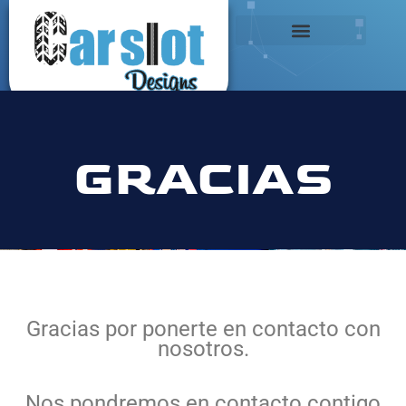
Ir
al
contenido
GRACIAS
Gracias por ponerte en contacto con
nosotros.
Nos pondremos en contacto contigo